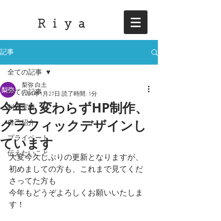
R i y a
記事
全ての記事
梨弥 白土
全ての記事
2021年1月27日
読了時間: 1分
今年も変わらずHP制作、
制作実績
グラフィックデザインし
自己紹介
ています
プライベート
伝えたいこと
大変今久しぶりの更新となりますが、
初めましての方も、これまで見てくだ
さってた方も
今年もどうぞよろしくお願いいたしま
す！