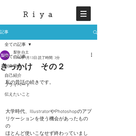
R i y a
記事
全ての記事
梨弥 白土
全ての記事
2016年9月13日
読了時間: 3分
きっかけ その２
制作実績
自己紹介
私の昔話の続きです。
プライベート
伝えたいこと
大学時代、IllustratorやPhotoshopのアプ
リケーションを使う機会があったもの
の
ほとんど使いこなせず終わっていまし