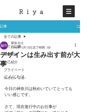
R i y a
記事
全ての記事
梨弥 白土
全ての記事
2016年10月18日
読了時間: 3分
デザインは生み出す前が大
制作実績
事
自己紹介
プライベート
こんにちは。
伝えたいこと
今日の神奈川は秋めいていてとっても
いい感じです。
さて、現在進行中のお仕事が