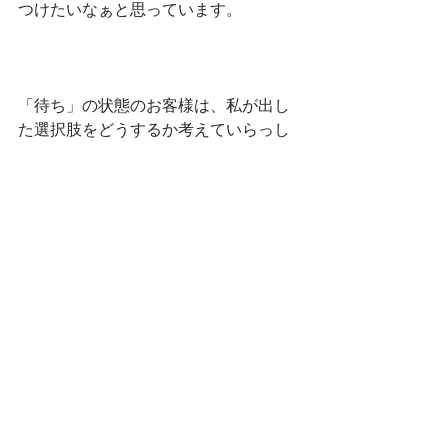
つけたいなぁと思っています。
「待ち」の状態のお客様は、私が出し
た選択肢をどうするか考えていらっし
ゃることでしょう。
この場合はもう、私の出る幕はお休み
なんワケですが、、、
結果が気になるところです。
やるだけやった！と思えるようにもっ
と邁進したいなぁ。
そんな戒めを込めて
今日は記事にしました。