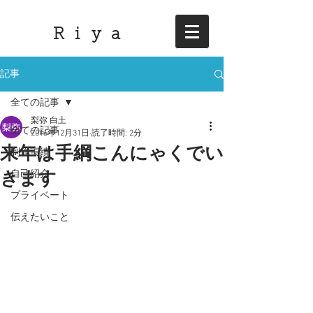
R i y a
記事
全ての記事
梨弥 白土
全ての記事
2016年12月31日
読了時間: 2分
来年は手綱こんにゃくでい
制作実績
きます
自己紹介
プライベート
伝えたいこと