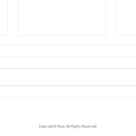
今年も変わらずHP制作、グ
浜松
ラフィックデザインしていま
作
す
Copyright© Riya, All Rights Reserved.