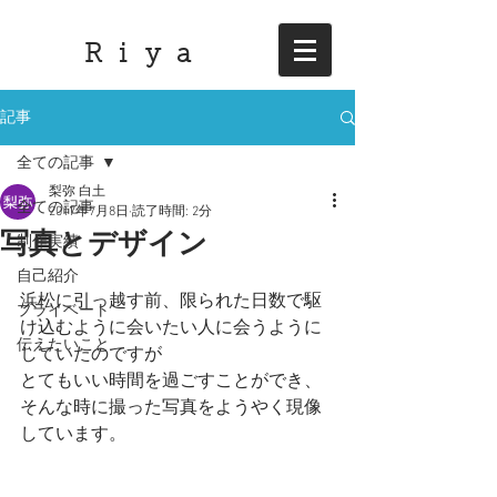
R i y a
記事
全ての記事
梨弥 白土
全ての記事
2017年7月8日
読了時間: 2分
写真とデザイン
制作実績
自己紹介
浜松に引っ越す前、限られた日数で駆
プライベート
け込むように会いたい人に会うように
伝えたいこと
していたのですが
とてもいい時間を過ごすことができ、
そんな時に撮った写真をようやく現像
しています。