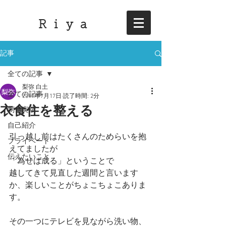
R i y a
記事
全ての記事
梨弥 白土
全ての記事
2017年7月17日
読了時間: 2分
衣食住を整える
制作実績
自己紹介
引っ越し前はたくさんのためらいを抱
プライベート
えてましたが
伝えたいこと
「為せば成る」ということで
越してきて見直した週間と言います
か、楽しいことがちょこちょこありま
す。
その一つにテレビを見ながら洗い物、