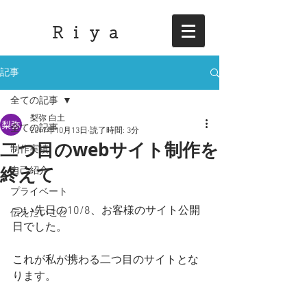
R i y a
記事
全ての記事
梨弥 白土
全ての記事
2017年10月13日
読了時間: 3分
二つ目のwebサイト制作を
制作実績
終えて
自己紹介
プライベート
つい先日の10/8、お客様のサイト公開
伝えたいこと
日でした。
これが私が携わる二つ目のサイトとな
ります。