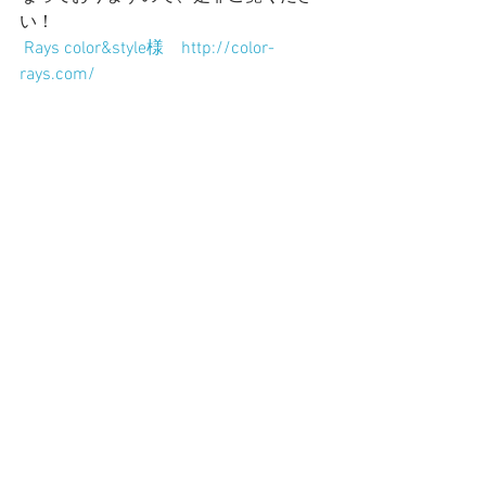
い！
 Rays color&style様　http://color-
rays.com/
Riya
お問い合わせはこちら↓
https://www.riya123.com/contact
制作実績