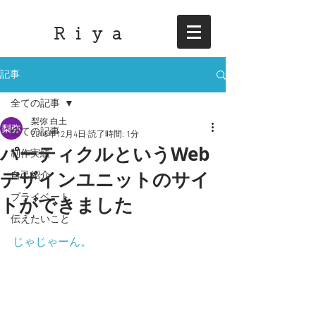
R i y a
記事
全ての記事
梨弥 白土
全ての記事
2018年12月4日
読了時間: 1分
パーティクルというWeb
制作実績
デザインユニットのサイ
自己紹介
トができました
プライベート
伝えたいこと
じゃじゃーん。