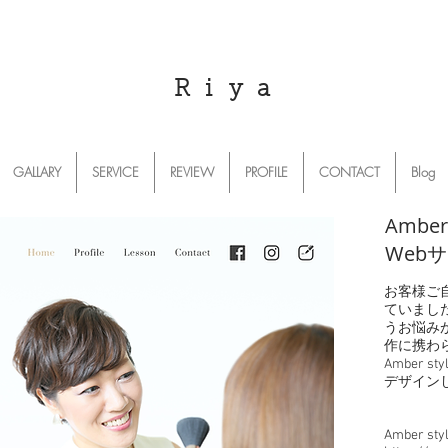
R i y a
GALLARY
SERVICE
REVIEW
PROFILE
CONTACT
Blog
Amber
Web
お客様ご自
ていまし
うお悩み
作に携わ
Amber
デザイン
Amber s