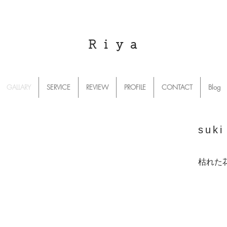
R i y a
GALLARY
SERVICE
REVIEW
PROFILE
CONTACT
Blog
suki
枯れた