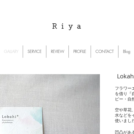
R i y a
GALLARY
SERVICE
REVIEW
PROFILE
CONTACT
Blog
Loka
フラワー
を借り『
ピー・自然
空や草花
水などを
使いまし
凹凸があ