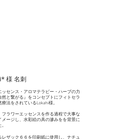
hi* 様 名刺
エッセンス・アロマテラピー・ハーブの力
自然と繋がる』をコンセプトにフィトセラ
。
療法をされているLokahi様
、フラワーエッセンスを作る過程で大事な
イメージし、水彩絵の具の滲みをを背景に
た。
るレザック６６を印刷紙に使用し、ナチュ