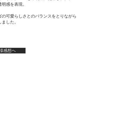
透明感を表現。
ゴの可愛らしさとのバランスをとりながら
ました。​
様感想へ