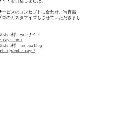
サイトを目指しました。
、サービスのコンセプトに合わせ、写真撮
ブロのカスタマイズもさせていただきまし
lor&style様 webサイト
or-rays.com/
r&style様 ameba blog
eblo.jp/color-rays/