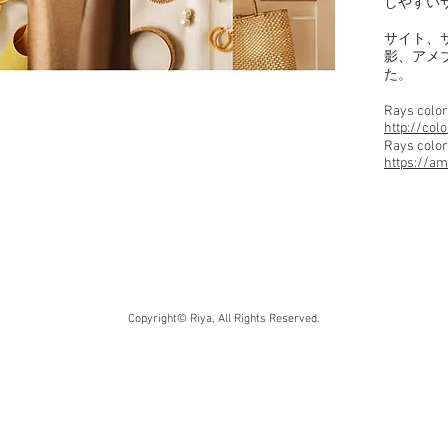
しやすい
​サイト
影、アメ
た。
Rays co
http://col
Rays colo
https://am
Copyright© Riya, All Rights Reserved.