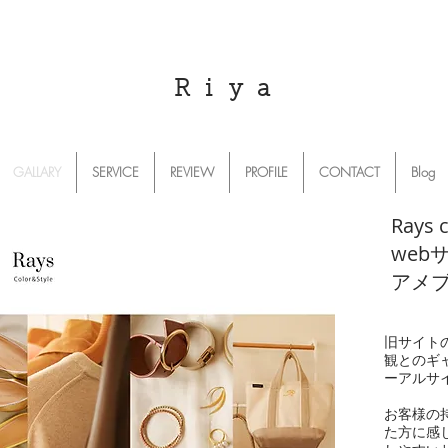
R i y a
GALLARY
SERVICE
REVIEW
PROFILE
CONTACT
Blog
Rays 
web
アメ
旧サイト
観とのギ
ーアルサ
​お客様
た方に感